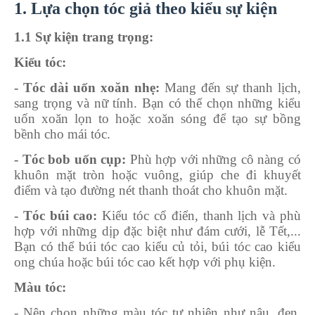
1. Lựa chọn tóc giả theo kiểu sự kiện
1.1 Sự kiện trang trọng:
Kiểu tóc:
- Tóc dài uốn xoăn nhẹ:
Mang đến sự thanh lịch,
sang trọng và nữ tính. Bạn có thể chọn những kiểu
uốn xoăn lọn to hoặc xoăn sóng để tạo sự bồng
bềnh cho mái tóc.
- Tóc bob uốn cụp:
Phù hợp với những cô nàng có
khuôn mặt tròn hoặc vuông, giúp che đi khuyết
điểm và tạo đường nét thanh thoát cho khuôn mặt.
- Tóc búi cao:
Kiểu tóc cổ điển, thanh lịch và phù
hợp với những dịp đặc biệt như đám cưới, lễ Tết,...
Bạn có thể búi tóc cao kiểu củ tỏi, búi tóc cao kiểu
ong chúa hoặc búi tóc cao kết hợp với phụ kiện.
Màu tóc:
- Nên chọn những màu tóc tự nhiên như nâu, đen,