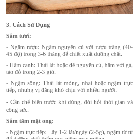
3. Cách Sử Dụng
Sâm tươi
:
-
Ngâm rượu
: Ngâm nguyên củ với rượu trắng (40-
45 độ) trong 3-6 tháng để chiết xuất dưỡng chất.
-
Hầm canh
: Thái lát hoặc để nguyên củ, hầm với gà,
táo đỏ trong 2-3 giờ.
-
Ngậm sống
: Thái lát mỏng, nhai hoặc ngậm trực
tiếp, nhưng vị đắng khó chịu với nhiều người.
- Cần chế biến trước khi dùng, đòi hỏi thời gian và
công sức.
Sâm tẩm mật ong
:
-
Ngậm trực tiếp
: Lấy 1-2 lát/ngày (2-5g), ngậm từ từ
để dưỡng chất thấm qua niêm mạc miệng.