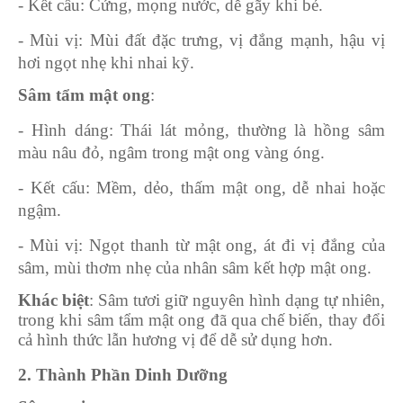
- Kết cấu: Cứng, mọng nước, dễ gãy khi bẻ.
- Mùi vị: Mùi đất đặc trưng, vị đắng mạnh, hậu vị
hơi ngọt nhẹ khi nhai kỹ.
Sâm tẩm mật ong
:
- Hình dáng: Thái lát mỏng, thường là hồng sâm
màu nâu đỏ, ngâm trong mật ong vàng óng.
- Kết cấu: Mềm, dẻo, thấm mật ong, dễ nhai hoặc
ngậm.
- Mùi vị: Ngọt thanh từ mật ong, át đi vị đắng của
sâm, mùi thơm nhẹ của nhân sâm kết hợp mật ong.
Khác biệt
: Sâm tươi giữ nguyên hình dạng tự nhiên,
trong khi sâm tẩm mật ong đã qua chế biến, thay đổi
cả hình thức lẫn hương vị để dễ sử dụng hơn.
2. Thành Phần Dinh Dưỡng