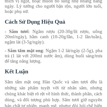
thích vị ngọt, hoặc muốn bổ sung nhẹ nhàng hàng
ngày. Lý tưởng cho người bận rộn, người lớn tuổi,
hoặc phụ nữ.
Cách Sử Dụng Hiệu Quả
- Sâm tươi
: Ngâm rượu (20-30g/lít rượu, uống
20ml/ngày), hầm canh (10-20g/lần, 1-2 lần/tuần),
ngậm lát (3-5g/ngày).
- Sâm tẩm mật ong
: Ngậm 1-2 lát/ngày (2-5g), pha
trà (1 lát với 200ml nước ấm), dùng buổi sáng/trưa
để tăng năng lượng.
Kết Luận
Sâm tẩm mật ong Hàn Quốc và sâm tươi đều là
những sản phẩm tuyệt vời từ nhân sâm, nhưng
chúng khác biệt rõ rệt về hình thức, thành phần, cách
dùng, và đối tượng phù hợp. Sâm tươi giữ nguyên
bản chất tự nhiên, mạnh mẽ, nhưng đòi hỏi chế biến