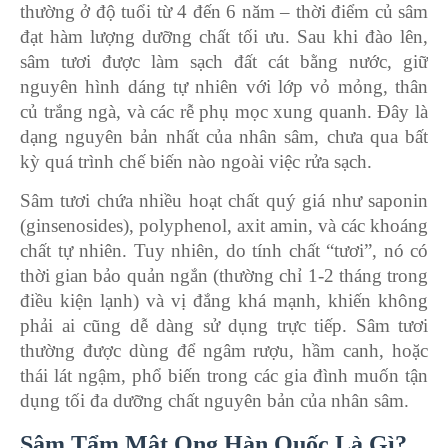
thường ở độ tuổi từ 4 đến 6 năm – thời điểm củ sâm
đạt hàm lượng dưỡng chất tối ưu. Sau khi đào lên,
sâm tươi được làm sạch đất cát bằng nước, giữ
nguyên hình dáng tự nhiên với lớp vỏ mỏng, thân
củ trắng ngà, và các rễ phụ mọc xung quanh. Đây là
dạng nguyên bản nhất của nhân sâm, chưa qua bất
kỳ quá trình chế biến nào ngoài việc rửa sạch.
Sâm tươi chứa nhiều hoạt chất quý giá như saponin
(ginsenosides), polyphenol, axit amin, và các khoáng
chất tự nhiên. Tuy nhiên, do tính chất “tươi”, nó có
thời gian bảo quản ngắn (thường chỉ 1-2 tháng trong
điều kiện lạnh) và vị đắng khá mạnh, khiến không
phải ai cũng dễ dàng sử dụng trực tiếp. Sâm tươi
thường được dùng để ngâm rượu, hầm canh, hoặc
thái lát ngậm, phổ biến trong các gia đình muốn tận
dụng tối đa dưỡng chất nguyên bản của nhân sâm.
Sâm Tẩm Mật Ong Hàn Quốc Là Gì?