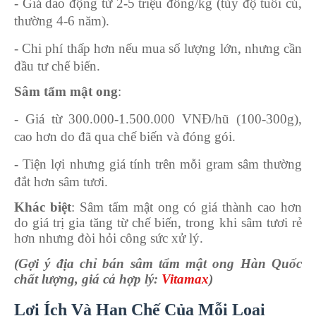
- Giá dao động từ 2-5 triệu đồng/kg (tùy độ tuổi củ,
thường 4-6 năm).
- Chi phí thấp hơn nếu mua số lượng lớn, nhưng cần
đầu tư chế biến.
Sâm tẩm mật ong
:
- Giá từ 300.000-1.500.000 VNĐ/hũ (100-300g),
cao hơn do đã qua chế biến và đóng gói.
- Tiện lợi nhưng giá tính trên mỗi gram sâm thường
đắt hơn sâm tươi.
Khác biệt
: Sâm tẩm mật ong có giá thành cao hơn
do giá trị gia tăng từ chế biến, trong khi sâm tươi rẻ
hơn nhưng đòi hỏi công sức xử lý.
(Gợi ý địa chỉ bán sâm tẩm mật ong Hàn Quốc
chất lượng, giá cả hợp lý:
Vitamax
)
Lợi Ích Và Hạn Chế Của Mỗi Loại