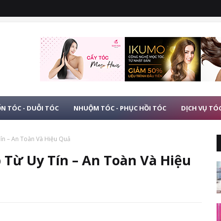
N TÓC - DUỖI TÓC
NHUỘM TÓC - PHỤC HỒI TÓC
DỊCH VỤ TÓ
Tín – An Toàn Và Hiệu Quả
 Từ Uy Tín – An Toàn Và Hiệu