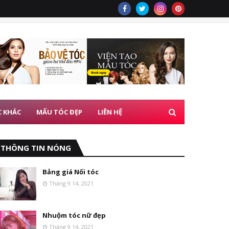
C KHÁC
MẤU TÓC ĐẸP
LIÊN HỆ
THÔNG TIN NÓNG
Bảng giá Nối tóc
Tháng 9 14, 2021
Nhuộm tóc nữ đẹp
Tháng 9 14, 2021