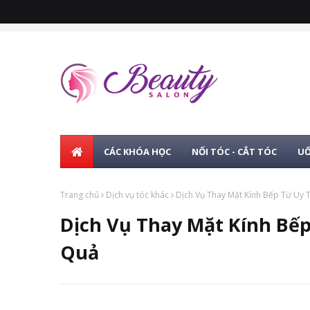
CÁC KHÓA HỌC
NỐI TÓC - CẮT TÓC
UỐ
Trang chủ
Dịch vụ tóc khác
Dịch Vụ Thay Mặt Kính Bếp Từ Uy 
Dịch Vụ Thay Mặt Kính Bếp
Quả