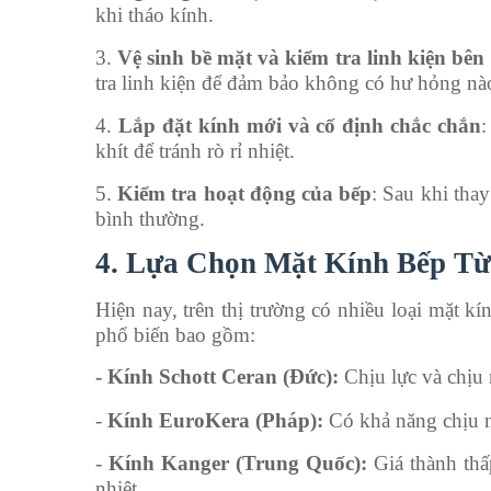
khi tháo kính.
3.
Vệ sinh bề mặt và kiểm tra linh kiện bên
tra linh kiện để đảm bảo không có hư hỏng nà
4.
Lắp đặt kính mới và cố định chắc chắn
:
khít để tránh rò rỉ nhiệt.
5.
Kiểm tra hoạt động của bếp
: Sau khi tha
bình thường.
4. Lựa Chọn Mặt Kính Bếp T
Hiện nay, trên thị trường có nhiều loại mặt k
phổ biến bao gồm:
- Kính Schott Ceran (Đức):
Chịu lực và chịu nh
-
Kính EuroKera (Pháp):
Có khả năng chịu nh
-
Kính Kanger (Trung Quốc):
Giá thành th
nhiệt.